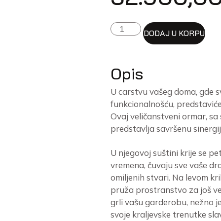
DODAJ U KORPU
Opis
U carstvu vašeg doma, gde s
funkcionalnošću, predstavić
Ovaj veličanstveni ormar, sa 
predstavlja savršenu sinergij
U njegovoj suštini krije se p
vremena, čuvaju sve vaše dr
omiljenih stvari. Na levom kr
pruža prostranstvo za još već
grli vašu garderobu, nežno je
svoje kraljevske trenutke sla