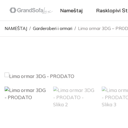
Nameštaj
Rasklopivi St
NAMEŠTAJ
/
Garderoberi i ormari
/
Lima ormar 3DG – PRO