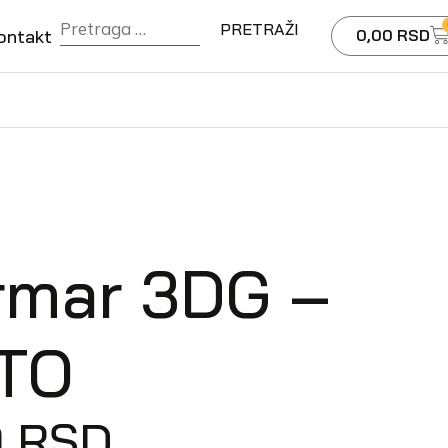
ontakt
0,00
RSD
rmar 3DG –
TO
0
RSD