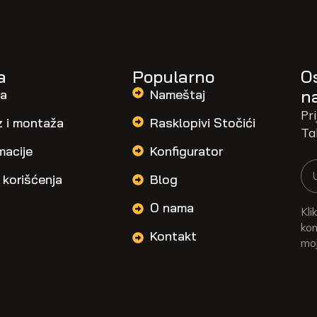
a
Popularno
O
n
a
Nameštaj
Pri
z i montaža
Rasklopivi Stočići
Ta
macije
Konfigurator
 korišćenja
Blog
O nama
Kli
kom
Kontakt
moj