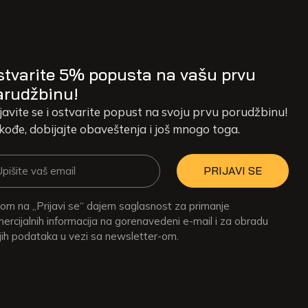
stvarite 5% popusta na vašu prvu
arudžbinu!
javite se i ostvarite popust na svoju prvu porudžbinu!
kođe, dobijajte obaveštenja i još mnogo toga.
PRIJAVI SE
kom na „Prijavi se“ dajem saglasnost za primanje
ercijalnih informacija na gorenavedeni e-mail i za obradu
ih podataka u vezi sa newsletter-om.