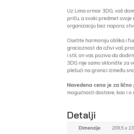
Uz Lima ormar 3DG, vaš dom p
priču, a svaki predmet svoje
organizaciju bez napora, stvar
Osetite harmoniju oblika i f
gracioznost da oživi vaš pro
i stil, on vas poziva da dod
3DG nije samo sklonište za va
plešući na granici između sna
Navedena cena je za lično
mogućnosti dostave, kao i o 
Detalji
Dimenzije
209,5 x 13