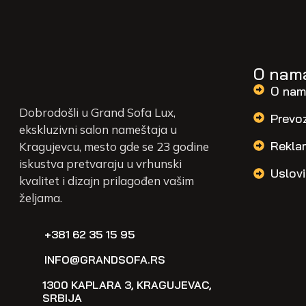
O nam
O nam
Dobrodošli u Grand Sofa Lux,
Prevo
ekskluzivni salon nameštaja u
Rekla
Kragujevcu, mesto gde se 23 godine
iskustva pretvaraju u vrhunski
Uslovi
kvalitet i dizajn prilagođen vašim
željama.
+381 62 35 15 95
INFO@GRANDSOFA.RS
1300 KAPLARA 3, KRAGUJEVAC,
SRBIJA