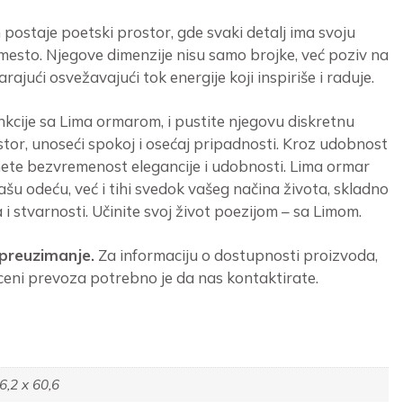
ostaje poetski prostor, gde svaki detalj ima svoju
 mesto. Njegove dimenzije nisu samo brojke, već poziv na
ajući osvežavajući tok energije koji inspiriše i raduje.
unkcije sa Lima ormarom, i pustite njegovu diskretnu
stor, unoseći spokoj i osećaj pripadnosti. Kroz udobnost
irnete bezvremenost elegancije i udobnosti. Lima ormar
šu odeću, već i tihi svedok vašeg načina života, skladno
 i stvarnosti. Učinite svoj život poezijom – sa Limom.
 preuzimanje.
Za informaciju o dostupnosti proizvoda,
ceni prevoza potrebno je da nas kontaktirate.
6,2 x 60,6