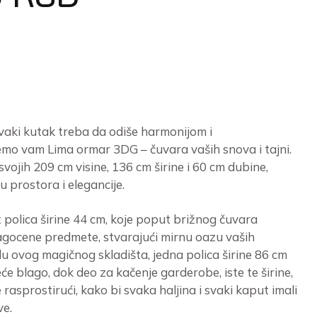
vaki kutak treba da odiše harmonijom i
emo vam Lima ormar 3DG – čuvara vaših snova i tajni.
svojih 209 cm visine, 136 cm širine i 60 cm dubine,
u prostora i elegancije.
et polica širine 44 cm, koje poput brižnog čuvara
agocene predmete, stvarajući mirnu oazu vaših
ilu ovog magičnog skladišta, jedna polica širine 86 cm
e blago, dok deo za kačenje garderobe, iste te širine,
 rasprostirući, kako bi svaka haljina i svaki kaput imali
ve.