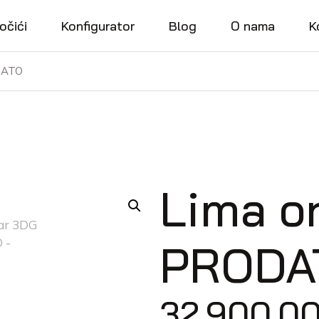
očići
Konfigurator
Blog
O nama
K
DATO
Lima o
PRODA
32.900,0