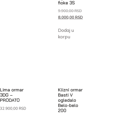
fioke 3S
9.900,00
RSD
8.000,00
RSD
Dodaj u
korpu
Lima ormar
Klizni ormar
3DG –
Basti V
PRODATO
ogledalo
Belo-belo
32.900,00
RSD
200