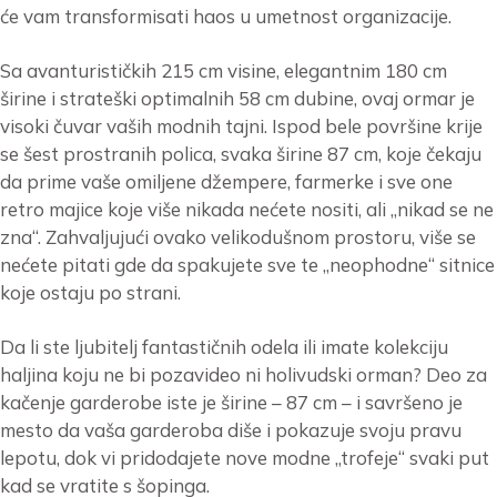
će vam transformisati haos u umetnost organizacije.
Sa avanturističkih 215 cm visine, elegantnim 180 cm
širine i strateški optimalnih 58 cm dubine, ovaj ormar je
visoki čuvar vaših modnih tajni. Ispod bele površine krije
se šest prostranih polica, svaka širine 87 cm, koje čekaju
da prime vaše omiljene džempere, farmerke i sve one
retro majice koje više nikada nećete nositi, ali „nikad se ne
zna“. Zahvaljujući ovako velikodušnom prostoru, više se
nećete pitati gde da spakujete sve te „neophodne“ sitnice
koje ostaju po strani.
Da li ste ljubitelj fantastičnih odela ili imate kolekciju
haljina koju ne bi pozavideo ni holivudski orman? Deo za
kačenje garderobe iste je širine – 87 cm – i savršeno je
mesto da vaša garderoba diše i pokazuje svoju pravu
lepotu, dok vi pridodajete nove modne „trofeje“ svaki put
kad se vratite s šopinga.