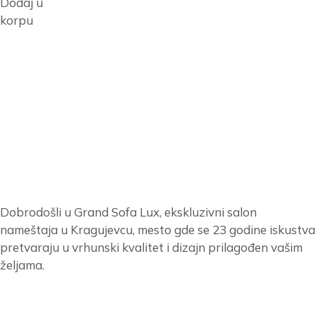
Dodaj u
korpu
Dobrodošli u Grand Sofa Lux, ekskluzivni salon
nameštaja u Kragujevcu, mesto gde se 23 godine iskustva
pretvaraju u vrhunski kvalitet i dizajn prilagođen vašim
željama.