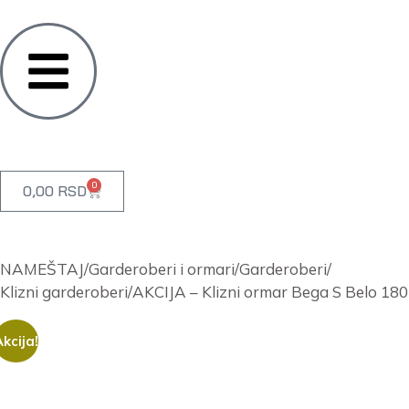
0
0,00
RSD
NAMEŠTAJ
/
Garderoberi i ormari
/
Garderoberi
/
Klizni garderoberi
/
AKCIJA – Klizni ormar Bega S Belo 180
kcija!