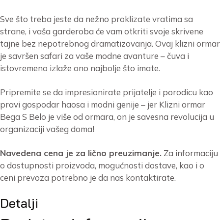
Sve što treba jeste da nežno proklizate vratima sa
strane, i vaša garderoba će vam otkriti svoje skrivene
tajne bez nepotrebnog dramatizovanja. Ovaj klizni ormar
je savršen safari za vaše modne avanture – čuva i
istovremeno izlaže ono najbolje što imate.
Pripremite se da impresionirate prijatelje i porodicu kao
pravi gospodar haosa i modni genije – jer Klizni ormar
Bega S Belo je više od ormara, on je savesna revolucija u
organizaciji vašeg doma!
Navedena cena je za lično preuzimanje.
Za informaciju
o dostupnosti proizvoda, mogućnosti dostave, kao i o
ceni prevoza potrebno je da nas kontaktirate.
Detalji