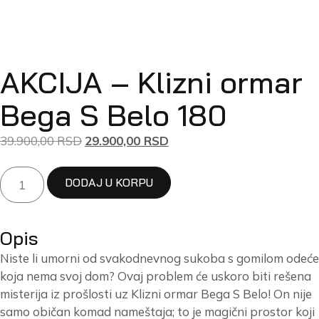
AKCIJA – Klizni ormar
Bega S Belo 180
39.900,00
RSD
29.900,00
RSD
DODAJ U KORPU
Opis
Niste li umorni od svakodnevnog sukoba s gomilom odeće
koja nema svoj dom? Ovaj problem će uskoro biti rešena
misterija iz prošlosti uz Klizni ormar Bega S Belo! On nije
samo običan komad nameštaja; to je magični prostor koji