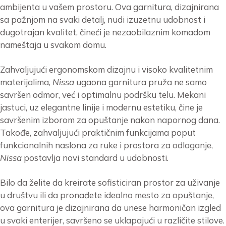
ambijenta u vašem prostoru. Ova garnitura, dizajnirana
sa pažnjom na svaki detalj, nudi izuzetnu udobnost i
dugotrajan kvalitet, čineći je nezaobilaznim komadom
nameštaja u svakom domu.
Zahvaljujući ergonomskom dizajnu i visoko kvalitetnim
materijalima,
Nissa
ugaona garnitura pruža ne samo
savršen odmor, već i optimalnu podršku telu. Mekani
jastuci, uz elegantne linije i modernu estetiku, čine je
savršenim izborom za opuštanje nakon napornog dana.
Takođe, zahvaljujući praktičnim funkcijama poput
funkcionalnih naslona za ruke i prostora za odlaganje,
Nissa
postavlja novi standard u udobnosti.
Bilo da želite da kreirate sofisticiran prostor za uživanje
u društvu ili da pronađete idealno mesto za opuštanje,
ova garnitura je dizajnirana da unese harmoničan izgled
u svaki enterijer, savršeno se uklapajući u različite stilove.