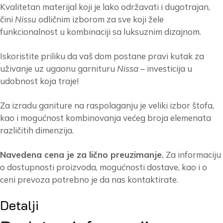
Kvalitetan materijal koji je lako održavati i dugotrajan,
čini
Nissu
odličnim izborom za sve koji žele
funkcionalnost u kombinaciji sa luksuznim dizajnom.
Iskoristite priliku da vaš dom postane pravi kutak za
uživanje uz ugaonu garnituru
Nissa
– investicija u
udobnost koja traje!
Za izradu ganiture na raspolaganju je veliki izbor štofa,
kao i mogućnost kombinovanja većeg broja elemenata
različitih dimenzija.
Navedena cena je za lično preuzimanje.
Za informaciju
o dostupnosti proizvoda, mogućnosti dostave, kao i o
ceni prevoza potrebno je da nas kontaktirate.
Detalji