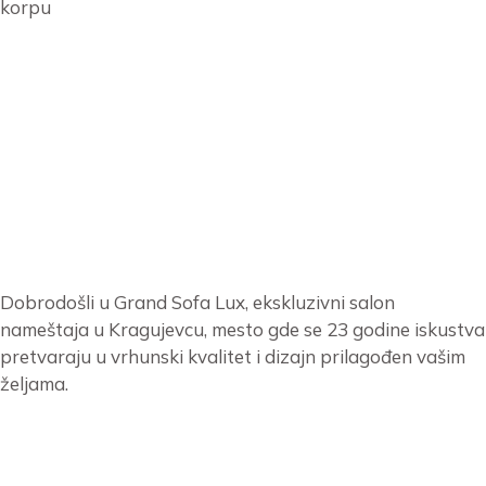
korpu
Dobrodošli u Grand Sofa Lux, ekskluzivni salon
nameštaja u Kragujevcu, mesto gde se 23 godine iskustva
pretvaraju u vrhunski kvalitet i dizajn prilagođen vašim
željama.