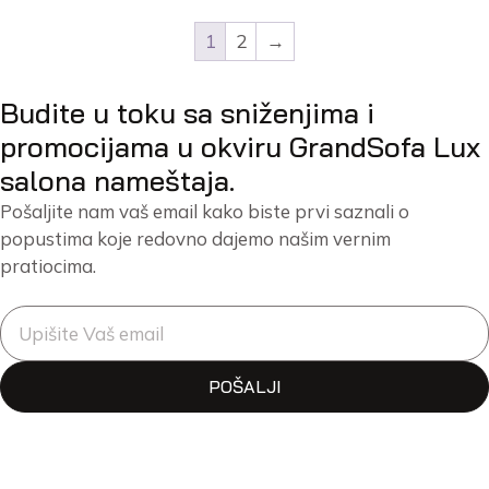
1
2
→
Budite u toku sa sniženjima i
promocijama u okviru GrandSofa Lux
salona nameštaja.
Pošaljite nam vaš email kako biste prvi saznali o
popustima koje redovno dajemo našim vernim
pratiocima.
POŠALJI