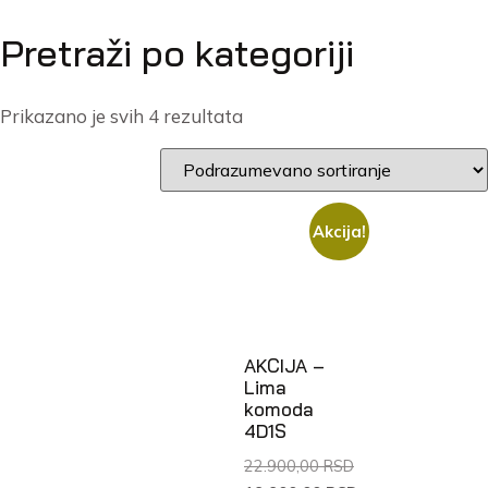
Pretraži po kategoriji
Prikazano je svih 4 rezultata
Akcija!
AKCIJA –
Lima
komoda
4D1S
22.900,00
RSD