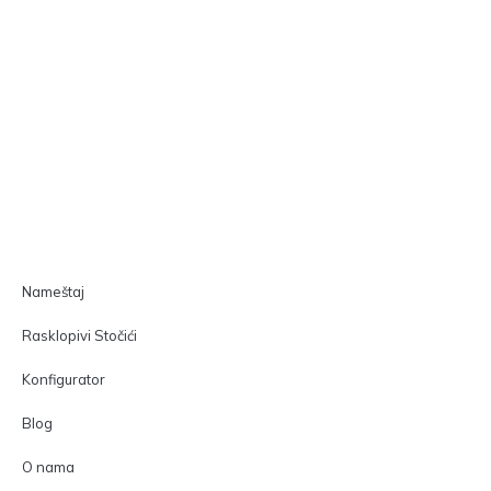
Nameštaj
Rasklopivi Stočići
Konfigurator
Blog
O nama