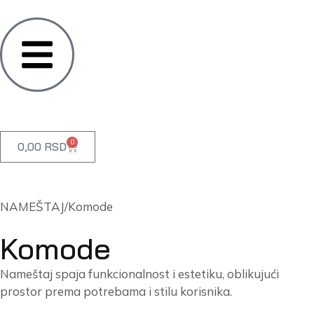
0
0,00
RSD
NAMEŠTAJ
/
Komode
Komode
Nameštaj spaja funkcionalnost i estetiku, oblikujući
prostor prema potrebama i stilu korisnika.