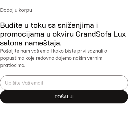
Dodaj u korpu
Budite u toku sa sniženjima i
promocijama u okviru GrandSofa Lux
salona nameštaja.
Pošaljite nam vaš email kako biste prvi saznali o
popustima koje redovno dajemo našim vernim
pratiocima.
POŠALJI